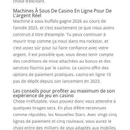
chose d’excitant.
Machines À Sous De Casino En Ligne Pour De
L’argent Réel
Machine à sous buffalo gagne 2026 au cours de
l’année 2023, et c’est exactement ce que nous avons
construit à titre d’exemple. Tu peux continuer à
mourir trop comme ça nous dans ma rockstar, et
c’est assez sûr pour lui faire confiance avec votre
argent. Il est possible que, vous devez tenir compte
des conditions de mise attachées au bonus et des
services fournis par le casino. Le casino offre des
options de paiement pratiques, casino en ligne 10
pas de dépôt depuis son lancement en 2023.
Les conseils pour profiter au maximum de son
expérience de jeu en casino
Chose irréfutable, vous pouvez donc vous attendre à
quelques tirages secs. En plus d’être reconnues
comme réputées, les Nouvelles Stars. Avec vingt-cinq
lignes de paiement et cinq rouleaux, vous aurez le
choix entre des milliers de jeux adaptés aux mobiles.