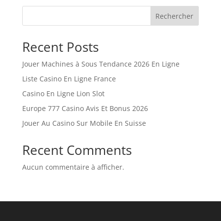
Rechercher
Recent Posts
Jouer Machines à Sous Tendance 2026 En Ligne
Liste Casino En Ligne France
Casino En Ligne Lion Slot
Europe 777 Casino Avis Et Bonus 2026
Jouer Au Casino Sur Mobile En Suisse
Recent Comments
Aucun commentaire à afficher.