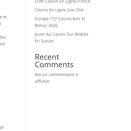
Liste Casino En Ligne France
Casino En Ligne Lion Slot
e et
Europe 777 Casino Avis Et
l
Bonus 2026
u
Jouer Au Casino Sur Mobile
 des
En Suisse
out
Recent
Comments
-
Aucun commentaire à
s
afficher.
age