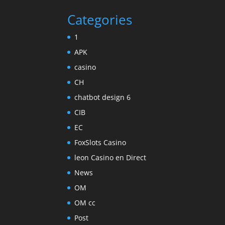
Categories
1
APK
casino
CH
chatbot design 6
CIB
EC
FoxSlots Casino
leon Casino en Direct
News
OM
OM cc
Post