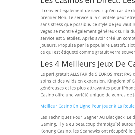
Les Casinos en Direct: Le
Il convient également de savoir qu’en cas de d
premier Non. Le service à la clientèle peut êtr
sans stress que possible, ce style de jeu vaut
Vegas se montre également généreux sur la du
service est 5 étoiles. Après avoir créé un compt
joueurs. Propulsé par le populaire Betsoft, sl
ce qui est étiqueté comme gratuit verra souv
Les 4 Meilleurs Jeux De C
Le pari gratuit ALLSTAR de 5 EUROS n’est PAS d
spins et des wilds en expansion. Kingdom of Go
généreuses et les plus attrayantes pour iPhon
Casino offre une variété unique de genres de 
Meilleur Casino En Ligne Pour Jouer à La Roule
Les Techniques Pour Gagner Au Blackjack. Le 
Gaming, il y a eu beaucoup d’ambiguïté autour 
Konung Casino, les Seahawks ont récupéré le ba