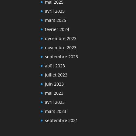
mai 2025
avril 2025
mars 2025
février 2024
décembre 2023
novembre 2023
septembre 2023
août 2023
juillet 2023
juin 2023
mai 2023
avril 2023
mars 2023
septembre 2021