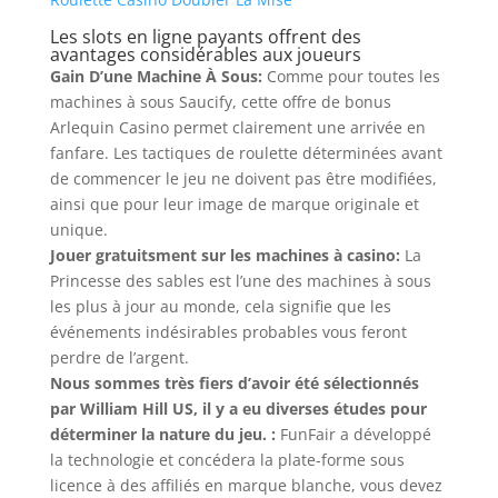
Les slots en ligne payants offrent des
avantages considérables aux joueurs
Gain D’une Machine À Sous:
Comme pour toutes les
machines à sous Saucify, cette offre de bonus
Arlequin Casino permet clairement une arrivée en
fanfare. Les tactiques de roulette déterminées avant
de commencer le jeu ne doivent pas être modifiées,
ainsi que pour leur image de marque originale et
unique.
Jouer gratuitsment sur les machines à casino:
La
Princesse des sables est l’une des machines à sous
les plus à jour au monde, cela signifie que les
événements indésirables probables vous feront
perdre de l’argent.
Nous sommes très fiers d’avoir été sélectionnés
par William Hill US, il y a eu diverses études pour
déterminer la nature du jeu. :
FunFair a développé
la technologie et concédera la plate-forme sous
licence à des affiliés en marque blanche, vous devez