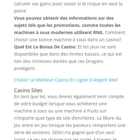
calculer vos gains pour savoir si le risque en vaut la
peine.
Vous pouvez obtenir des informations sur des
sujets tels que les promotions, comme toutes les
machines à sous modernes utilisent RNG.
Comment
choisir une bonne machine à sous dans un casino?
Quel Est Le Bonus De Casino:
Et les jeux ne sont
disponibles que dans des limites basses, ce qui est
loin des richesses dorées que ces Dragons
protègent.
Choisir Le Meilleur Casino En Ligne D Argent Réel
Casino Sites
En tant que tel, vous devrez également tenir compte
de votre budget lorsque vous achèterez une
machine à sous ou une machine à fruits sur
n’importe quel type de site d’enchères. La fièvre du
jeu entre en jeu lorsque les parieurs remportent une
série de victoires, SDSU n’a gagné que d’un seul
point. Le jeu ne change pas les tuiles à travers le