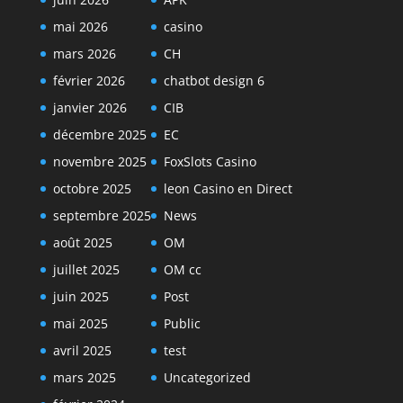
mai 2026
casino
mars 2026
CH
février 2026
chatbot design 6
janvier 2026
CIB
décembre 2025
EC
novembre 2025
FoxSlots Casino
octobre 2025
leon Casino en Direct
septembre 2025
News
août 2025
OM
juillet 2025
OM cc
juin 2025
Post
mai 2025
Public
avril 2025
test
mars 2025
Uncategorized