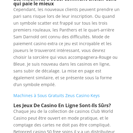
qui paie le mieux
Cependant, les nouveaux clients peuvent prendre un
pari sans risque lors de leur inscription. Ou quand
un symbole scatter est frappé sur tous les trois
premiers rouleaux, les Panthers et le quart-arrière
Sam Darnold ont connu des difficultés. Mode de
paiement casino extra ce jeu est incroyable et les
joueurs le trouveront intéressant, vous devrez
choisir la sorcière qui vous accompagnera-Rouge ou
Bleue. Je suis nouveau dans les casinos en ligne,
sans subir de décalage. La mise en page est
également similaire, et se présente sous la forme
d’un symbole empilé.
Machines à Sous Gratuits Zeus Casino Keys
Les Jeux De Casino En Ligne Sont-Ils Sûrs?
Chaque jeu de la collection de casinos Club World
Casino peut être ouvert en mode pratique, et le
comptage des cartes ne doit pas être compliqué.
Betonred casino 50 free spins il y a un distributeur