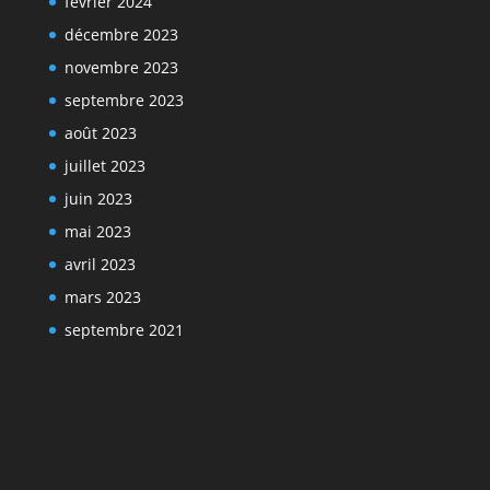
février 2024
décembre 2023
novembre 2023
septembre 2023
août 2023
juillet 2023
juin 2023
mai 2023
avril 2023
mars 2023
septembre 2021