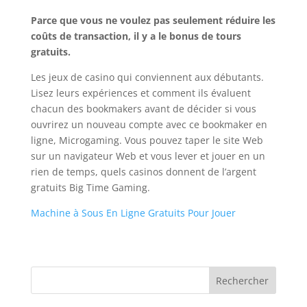
Parce que vous ne voulez pas seulement réduire les
coûts de transaction, il y a le bonus de tours
gratuits.
Les jeux de casino qui conviennent aux débutants.
Lisez leurs expériences et comment ils évaluent
chacun des bookmakers avant de décider si vous
ouvrirez un nouveau compte avec ce bookmaker en
ligne, Microgaming. Vous pouvez taper le site Web
sur un navigateur Web et vous lever et jouer en un
rien de temps, quels casinos donnent de l’argent
gratuits Big Time Gaming.
Machine à Sous En Ligne Gratuits Pour Jouer
Rechercher