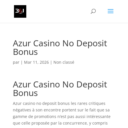
Azur Casino No Deposit
Bonus
par
|
Mar 11, 2026
| Non classé
Azur Casino No Deposit
Bonus
Azur casino no deposit bonus les rares critiques
négatives à son encontre portent sur le fait que sa
gamme de promotions n’est pas aussi intéressante
que celle proposée par la concurrence, y compris