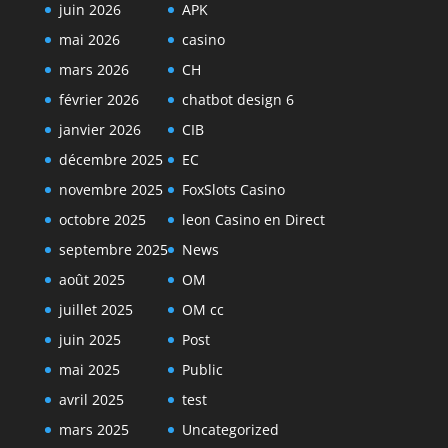
juin 2026
APK
mai 2026
casino
mars 2026
CH
février 2026
chatbot design 6
janvier 2026
CIB
décembre 2025
EC
novembre 2025
FoxSlots Casino
octobre 2025
leon Casino en Direct
septembre 2025
News
août 2025
OM
juillet 2025
OM cc
juin 2025
Post
mai 2025
Public
avril 2025
test
mars 2025
Uncategorized