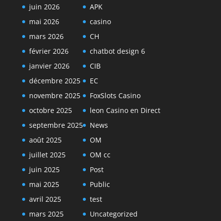
juin 2026
APK
mai 2026
casino
mars 2026
CH
février 2026
chatbot design 6
janvier 2026
CIB
décembre 2025
EC
novembre 2025
FoxSlots Casino
octobre 2025
leon Casino en Direct
septembre 2025
News
août 2025
OM
juillet 2025
OM cc
juin 2025
Post
mai 2025
Public
avril 2025
test
mars 2025
Uncategorized