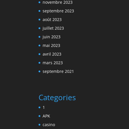
novembre 2023
septembre 2023
août 2023
juillet 2023
juin 2023
mai 2023
avril 2023
mars 2023
septembre 2021
Categories
1
APK
casino