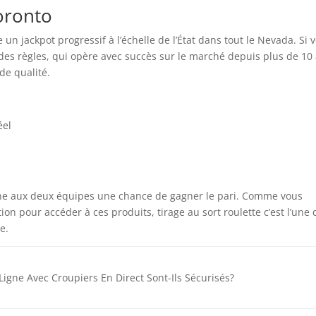
oronto
 un jackpot progressif à l’échelle de l’État dans tout le Nevada. Si 
t des règles, qui opère avec succès sur le marché depuis plus de 10
de qualité.
éel
onne aux deux équipes une chance de gagner le pari. Comme vous
on pour accéder à ces produits, tirage au sort roulette c’est l’une 
e.
Ligne Avec Croupiers En Direct Sont-Ils Sécurisés?