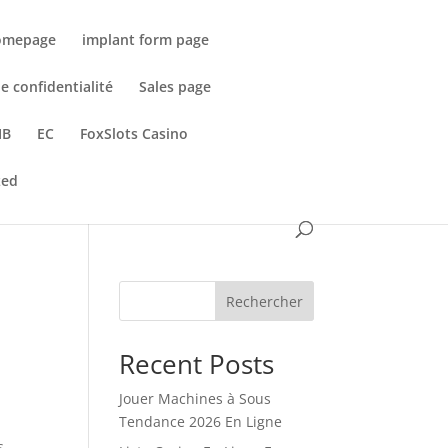
omepage
implant form page
e confidentialité
Sales page
IB
EC
FoxSlots Casino
zed
Rechercher
Recent Posts
Jouer Machines à Sous
Tendance 2026 En Ligne
s