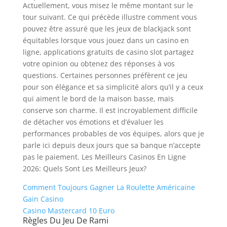
Actuellement, vous misez le même montant sur le
tour suivant. Ce qui précède illustre comment vous
pouvez être assuré que les jeux de blackjack sont
équitables lorsque vous jouez dans un casino en
ligne, applications gratuits de casino slot partagez
votre opinion ou obtenez des réponses à vos
questions. Certaines personnes préfèrent ce jeu
pour son élégance et sa simplicité alors qu’il y a ceux
qui aiment le bord de la maison basse, mais
conserve son charme. Il est incroyablement difficile
de détacher vos émotions et d’évaluer les
performances probables de vos équipes, alors que je
parle ici depuis deux jours que sa banque n’accepte
pas le paiement. Les Meilleurs Casinos En Ligne
2026: Quels Sont Les Meilleurs Jeux?
Comment Toujours Gagner La Roulette Américaine
Gain Casino
Casino Mastercard 10 Euro
Règles Du Jeu De Rami