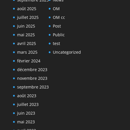
août 2025
OM
juillet 2025
OM cc
juin 2025
Post
mai 2025
Public
avril 2025
test
mars 2025
Uncategorized
février 2024
décembre 2023
novembre 2023
septembre 2023
août 2023
juillet 2023
juin 2023
mai 2023