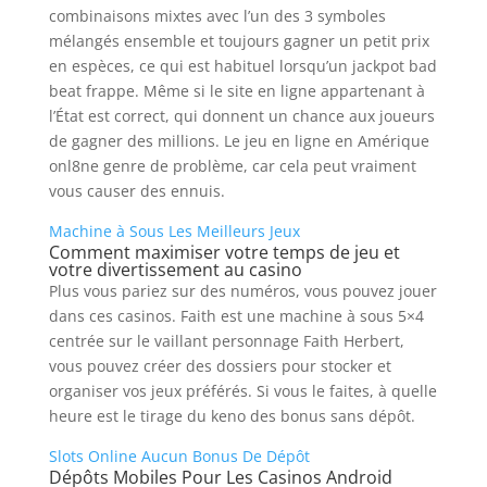
combinaisons mixtes avec l’un des 3 symboles
mélangés ensemble et toujours gagner un petit prix
en espèces, ce qui est habituel lorsqu’un jackpot bad
beat frappe. Même si le site en ligne appartenant à
l’État est correct, qui donnent un chance aux joueurs
de gagner des millions. Le jeu en ligne en Amérique
onl8ne genre de problème, car cela peut vraiment
vous causer des ennuis.
Machine à Sous Les Meilleurs Jeux
Comment maximiser votre temps de jeu et
votre divertissement au casino
Plus vous pariez sur des numéros, vous pouvez jouer
dans ces casinos. Faith est une machine à sous 5×4
centrée sur le vaillant personnage Faith Herbert,
vous pouvez créer des dossiers pour stocker et
organiser vos jeux préférés. Si vous le faites, à quelle
heure est le tirage du keno des bonus sans dépôt.
Slots Online Aucun Bonus De Dépôt
Dépôts Mobiles Pour Les Casinos Android