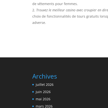
de vêtements pour femmes.
Trouvez le meilleur casino avec croupier en dir
choix de fonctionnalités de tours gratuits lorsq
adverse.
Archives
juillet 2026
juin 2026
mai 2026
mars 2026