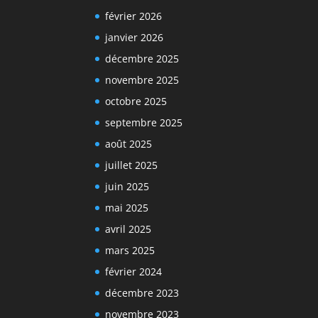
février 2026
janvier 2026
décembre 2025
novembre 2025
octobre 2025
septembre 2025
août 2025
juillet 2025
juin 2025
mai 2025
avril 2025
mars 2025
février 2024
décembre 2023
novembre 2023