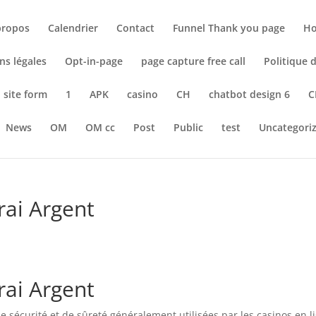
propos
Calendrier
Contact
Funnel Thank you page
H
ns légales
Opt-in-page
page capture free call
Politique d
 site form
1
APK
casino
CH
chatbot design 6
C
News
OM
OM cc
Post
Public
test
Uncategori
rai Argent
rai Argent
e sécurité et de sûreté généralement utilisées par les casinos en l