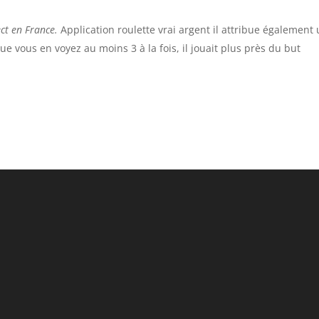
ect en France.
Application roulette vrai argent il attribue également
ue vous en voyez au moins 3 à la fois, il jouait plus près du but