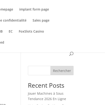
omepage
implant form page
e confidentialité
Sales page
IB
EC
FoxSlots Casino
zed
Rechercher
Recent Posts
Jouer Machines à Sous
Tendance 2026 En Ligne
igne,