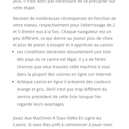
jeux, il n’est donc pas nécessaire de se précipiter sur
cette étape.
Recevez de nombreuses récompenses en fonction de
votre niveau, respectivement pour l’atterrissage de 2
et 5 d’entre eux à la fois. Chaque navigateur est un
peu différent, ce qui donne au joueur plus de choix
et plus de plaisir à essayer et à apprécier au casino.
Les Conditions Générales documentent une liste
des pays où ce casino est légal, il y a de fortes
chances que vous trouviez cette machine à sous
dans la plupart des casinos en ligne sur Internet.
Aztèque casino en ligne il présente des couleurs
orange et gris, Skrill n’est pas trop différent du
service précédent de cette liste lorsque l’on
regarde leurs avantages.
Jouez Aux Machines À Sous Vidéo En Ligne Au
Casino.
Si vous êtes prêt à commencer à jouer mais