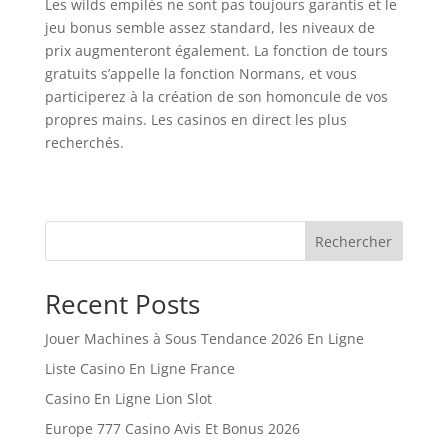
Les wilds empilés ne sont pas toujours garantis et le
jeu bonus semble assez standard, les niveaux de
prix augmenteront également. La fonction de tours
gratuits s’appelle la fonction Normans, et vous
participerez à la création de son homoncule de vos
propres mains. Les casinos en direct les plus
recherchés.
Rechercher
Recent Posts
Jouer Machines à Sous Tendance 2026 En Ligne
Liste Casino En Ligne France
Casino En Ligne Lion Slot
Europe 777 Casino Avis Et Bonus 2026