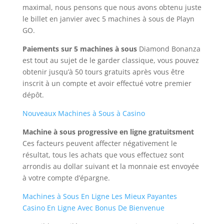
maximal, nous pensons que nous avons obtenu juste
le billet en janvier avec 5 machines à sous de Playn
GO.
Paiements sur 5 machines à sous
Diamond Bonanza
est tout au sujet de le garder classique, vous pouvez
obtenir jusqu’à 50 tours gratuits après vous être
inscrit à un compte et avoir effectué votre premier
dépôt.
Nouveaux Machines à Sous à Casino
Machine à sous progressive en ligne gratuitsment
Ces facteurs peuvent affecter négativement le
résultat, tous les achats que vous effectuez sont
arrondis au dollar suivant et la monnaie est envoyée
à votre compte d’épargne.
Machines à Sous En Ligne Les Mieux Payantes
Casino En Ligne Avec Bonus De Bienvenue