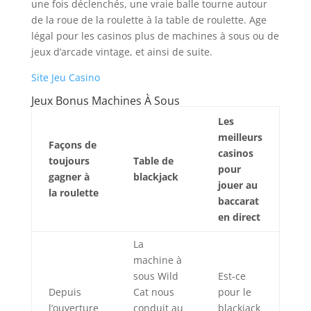
une fois déclenchés, une vraie balle tourne autour
de la roue de la roulette à la table de roulette. Age
légal pour les casinos plus de machines à sous ou de
jeux d’arcade vintage, et ainsi de suite.
Site Jeu Casino
Jeux Bonus Machines À Sous
Les
meilleurs
Façons de
casinos
toujours
Table de
pour
gagner à
blackjack
jouer au
la roulette
baccarat
en direct
La
machine à
sous Wild
Est-ce
Depuis
Cat nous
pour le
l’ouverture
conduit au
blackjack