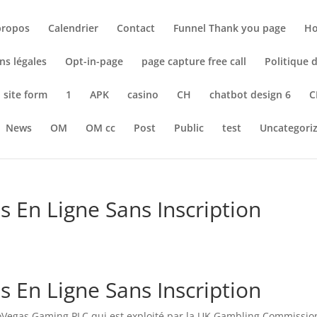
propos
Calendrier
Contact
Funnel Thank you page
H
ns légales
Opt-in-page
page capture free call
Politique d
 site form
1
APK
casino
CH
chatbot design 6
C
News
OM
OM cc
Post
Public
test
Uncategori
s En Ligne Sans Inscription
s En Ligne Sans Inscription
eoVegas Gaming PLC qui est exploité par la UK Gambling Commissio