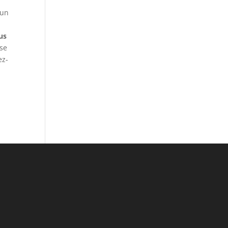
 un
us
 se
ez-