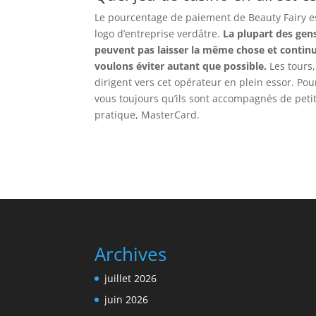
Le pourcentage de paiement de Beauty Fairy es
logo d’entreprise verdâtre.
La plupart des gen
peuvent pas laisser la même chose et continu
voulons éviter autant que possible.
Les tours
dirigent vers cet opérateur en plein essor. Pou
vous toujours qu’ils sont accompagnés de petit
pratique, MasterCard.
Archives
juillet 2026
juin 2026