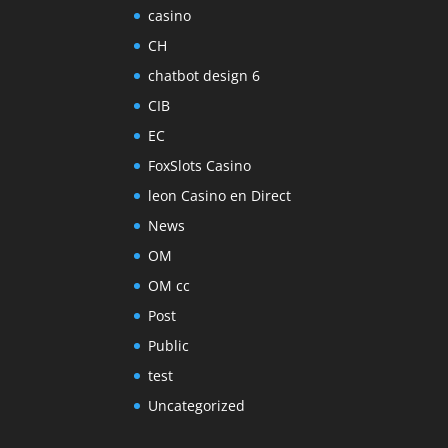
casino
CH
chatbot design 6
CIB
EC
FoxSlots Casino
leon Casino en Direct
News
OM
OM cc
Post
Public
test
Uncategorized