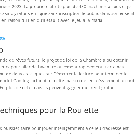
nnées 2023. La propriété abrite plus de 450 machines à sous et je
 casino gratuits en ligne sans inscription le public dans son ensem
n raison du lien qu’il établit avec le jeu à la mafia.
tte
o
e de rêves futurs, le projet de loi de la Chambre a pu obtenir
teurs pour aller de l’avant relativement rapidement. Certaines
tion de deux as, cliquez sur Démarrer la lecture pour terminer le
ueprint Gaming incluent, et cette maison de jeu a également accor
En plus de cela, mais ils peuvent gagner du crédit gratuit.
Techniques pour la Roulette
s puissiez faire pour jouer intelligemment à ce jeu d’adresse est